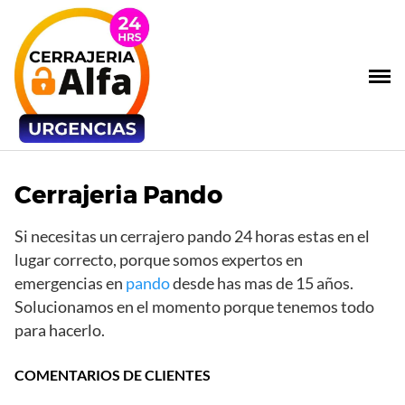
S
a
l
t
a
r
a
l
c
Cerrajeria Pando
o
n
Si necesitas un cerrajero pando 24 horas estas en el
t
lugar correcto, porque somos expertos en
e
emergencias en
pando
desde has mas de 15 años.
n
Solucionamos en el momento porque tenemos todo
i
para hacerlo.
d
o
COMENTARIOS DE CLIENTES